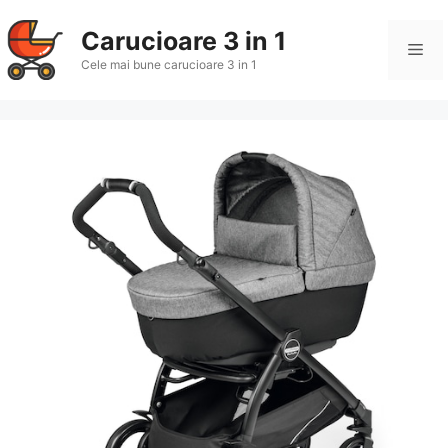
Sari
la
Carucioare 3 in 1
Me
conținut
Cele mai bune carucioare 3 in 1