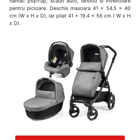
hamac pop=up, scaun auto, landou si invelitoare
pentru picioare. Deschis masoara 41 x 54.5 x 40
cm (W x H x D), iar pliat 41 x 19.4 x 56 cm ( W x H
x D).