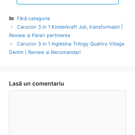
Categorii
Fără categorie
Navigare
Carucior 3 in 1 Kinderkraft Juli, transformabil |
în
Review si Pareri pertinente
articol
Carucior 3 in 1 Inglesina Trilogy Quattro Village
Denim | Review si Recomandari
Lasă un comentariu
Comentariu