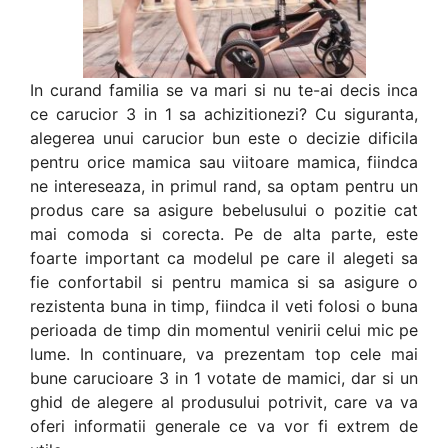
In curand familia se va mari si nu te-ai decis inca
ce carucior 3 in 1 sa achizitionezi? Cu siguranta,
alegerea unui carucior bun este o decizie dificila
pentru orice mamica sau viitoare mamica, fiindca
ne intereseaza, in primul rand, sa optam pentru un
produs care sa asigure bebelusului o pozitie cat
mai comoda si corecta. Pe de alta parte, este
foarte important ca modelul pe care il alegeti sa
fie confortabil si pentru mamica si sa asigure o
rezistenta buna in timp, fiindca il veti folosi o buna
perioada de timp din momentul venirii celui mic pe
lume. In continuare, va prezentam top cele mai
bune carucioare 3 in 1 votate de mamici, dar si un
ghid de alegere al produsului potrivit, care va va
oferi informatii generale ce va vor fi extrem de