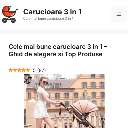
Sari
la
Carucioare 3 in 1
Me
conținut
Cele mai bune carucioare 3 in 1
Cele mai bune carucioare 3 in 1 –
Ghid de alegere si Top Produse
5
(
87
)