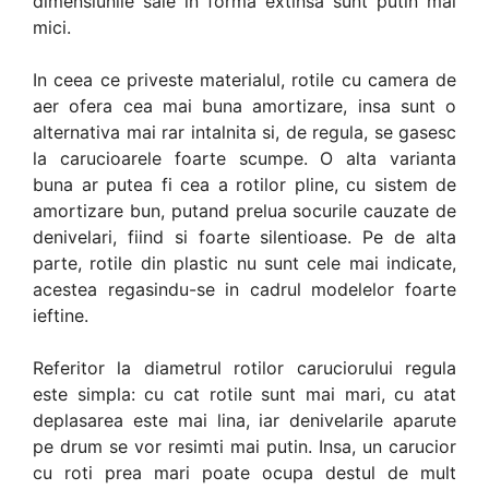
dimensiunile sale in forma extinsa sunt putin mai
mici.
In ceea ce priveste materialul, rotile cu camera de
aer ofera cea mai buna amortizare, insa sunt o
alternativa mai rar intalnita si, de regula, se gasesc
la carucioarele foarte scumpe. O alta varianta
buna ar putea fi cea a rotilor pline, cu sistem de
amortizare bun, putand prelua socurile cauzate de
denivelari, fiind si foarte silentioase. Pe de alta
parte, rotile din plastic nu sunt cele mai indicate,
acestea regasindu-se in cadrul modelelor foarte
ieftine.
Referitor la diametrul rotilor caruciorului regula
este simpla: cu cat rotile sunt mai mari, cu atat
deplasarea este mai lina, iar denivelarile aparute
pe drum se vor resimti mai putin. Insa, un carucior
cu roti prea mari poate ocupa destul de mult