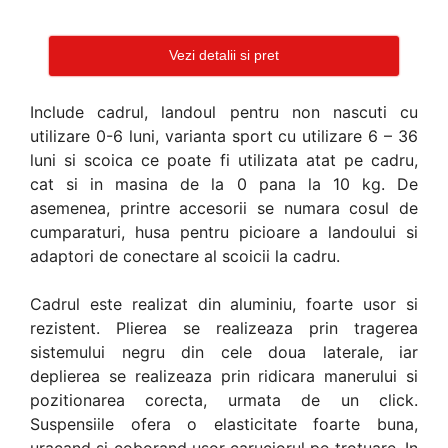
Vezi detalii si pret
Include cadrul, landoul pentru non nascuti cu
utilizare 0-6 luni, varianta sport cu utilizare 6 – 36
luni si scoica ce poate fi utilizata atat pe cadru,
cat si in masina de la 0 pana la 10 kg. De
asemenea, printre accesorii se numara cosul de
cumparaturi, husa pentru picioare a landoului si
adaptori de conectare al scoicii la cadru.
Cadrul este realizat din aluminiu, foarte usor si
rezistent. Plierea se realizeaza prin tragerea
sistemului negru din cele doua laterale, iar
deplierea se realizeaza prin ridicara manerului si
pozitionarea corecta, urmata de un click.
Suspensiile ofera o elasticitate foarte buna,
uracand si coborand usor caruciorul pe trotuare. In