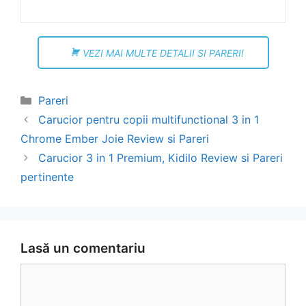
VEZI MAI MULTE DETALII SI PARERI!
Categorii
Pareri
Navigare
Carucior pentru copii multifunctional 3 in 1
în
Chrome Ember Joie Review si Pareri
articol
Carucior 3 in 1 Premium, Kidilo Review si Pareri
pertinente
Lasă un comentariu
Comentariu