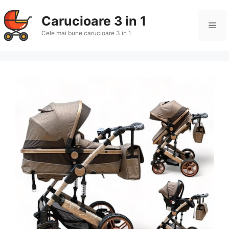
Sari
la
Carucioare 3 in 1
Me
conținut
Cele mai bune carucioare 3 in 1