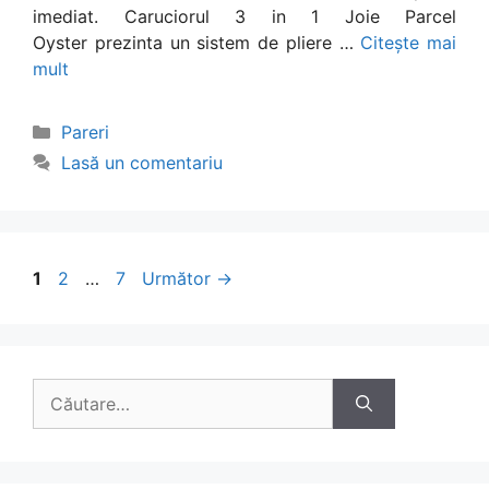
imediat. Caruciorul 3 in 1 Joie Parcel
Oyster prezinta un sistem de pliere …
Citește mai
mult
Categorii
Pareri
Lasă un comentariu
Navigare
Pagina
Pagina
Pagina
1
2
…
7
Următor
→
în
articol
Caută
după: