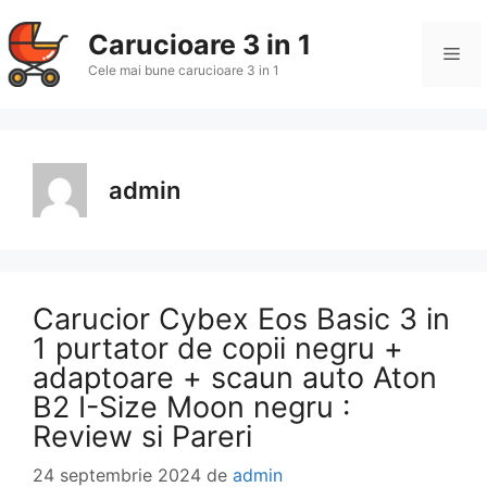
Sari
la
Carucioare 3 in 1
Me
conținut
Cele mai bune carucioare 3 in 1
admin
Carucior Cybex Eos Basic 3 in
1 purtator de copii negru +
adaptoare + scaun auto Aton
B2 I-Size Moon negru :
Review si Pareri
24 septembrie 2024
de
admin