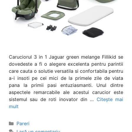
Caruciorul 3 in 1 Jaguar green melange Fillikid se
dovedeste a fi o alegere excelenta pentru parintii
care cauta o solutie versatila si confortabila pentru
a-i insoti pe cei mici de la primele zile de viata
pana la primii pasi entuziasmanti. Unul dintre
aspectele remarcabile ale acestui carucior este
sistemul sau de roti inovator din …
Citește mai
mult
Categorii
Pareri
Lasă un comentariu