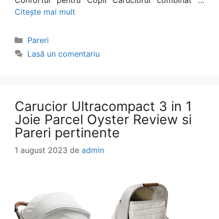
Confortul pentru Copii Caruciorul combinat …
Citește mai mult
Categorii
Pareri
Lasă un comentariu
Carucior Ultracompact 3 in 1
Joie Parcel Oyster Review si
Pareri pertinente
1 august 2023
de
admin