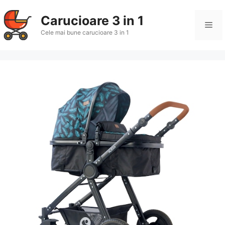
Sari
la
Carucioare 3 in 1
Me
conținut
Cele mai bune carucioare 3 in 1