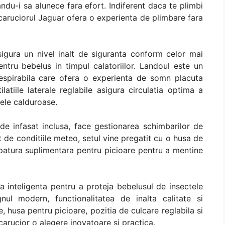
du-i sa alunece fara efort. Indiferent daca te plimbi
 caruciorul Jaguar ofera o experienta de plimbare fara
igura un nivel inalt de siguranta conform celor mai
ntru bebelus in timpul calatoriilor. Landoul este un
 respirabila care ofera o experienta de somn placuta
atiile laterale reglabile asigura circulatia optima a
lele calduroase.
de infasat inclusa, face gestionarea schimbarilor de
 de conditiile meteo, setul vine pregatit cu o husa de
patura suplimentara pentru picioare pentru a mentine
ca inteligenta pentru a proteja bebelusul de insectele
nul modern, functionalitatea de inalta calitate si
le, husa pentru picioare, pozitia de culcare reglabila si
carucior o alegere inovatoare si practica.