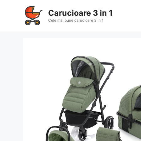
Sari
la
Carucioare 3 in 1
conținut
Cele mai bune carucioare 3 in 1