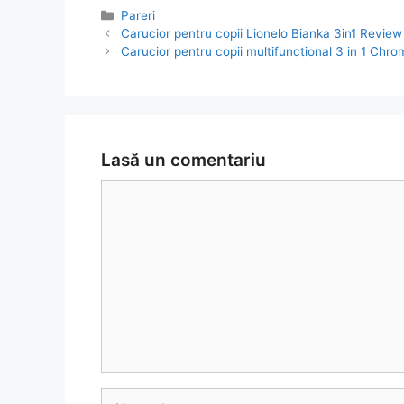
Categorii
Pareri
Navigare
Carucior pentru copii Lionelo Bianka 3in1 Review 
în
Carucior pentru copii multifunctional 3 in 1 Chr
articol
Lasă un comentariu
Comentariu
Nume