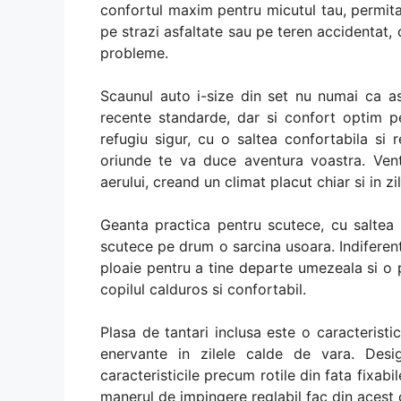
confortul maxim pentru micutul tau, permitan
pe strazi asfaltate sau pe teren accidentat,
probleme.
Scaunul auto i-size din set nu numai ca as
recente standarde, dar si confort optim pe
refugiu sigur, cu o saltea confortabila si
oriunde te va duce aventura voastra. Ventil
aerului, creand un climat placut chiar si in zi
Geanta practica pentru scutece, cu saltea 
scutece pe drum o sarcina usoara. Indiferent
ploaie pentru a tine departe umezeala si o 
copilul calduros si confortabil.
Plasa de tantari inclusa este o caracteristi
enervante in zilele calde de vara. Desig
caracteristicile precum rotile din fata fixabi
manerul de impingere reglabil fac din acest 