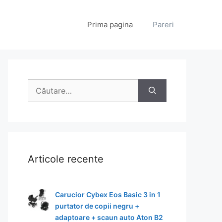
Prima pagina
Pareri
Caută
după:
Articole recente
Carucior Cybex Eos Basic 3 in 1
purtator de copii negru +
adaptoare + scaun auto Aton B2