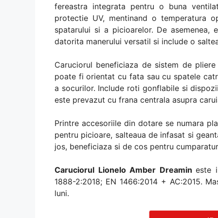
fereastra integrata pentru o buna ventila
protectie UV, mentinand o temperatura opti
spatarului si a picioarelor. De asemenea, e
datorita manerului versatil si include o salte
Caruciorul beneficiaza de sistem de pliere
poate fi orientat cu fata sau cu spatele cat
a socurilor. Include roti gonflabile si dispo
este prevazut cu frana centrala asupra carui
Printre accesoriile din dotare se numara pla
pentru picioare, salteaua de infasat si gean
jos, beneficiaza si de cos pentru cumparatur
Caruciorul Lionelo Amber Dreamin
este 
1888-2:2018; EN 1466:2014 + AC:2015. Ma
luni.