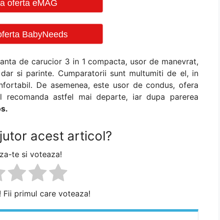
ica oferta eMAG
 oferta BabyNeeds
ianta de carucior 3 in 1 compacta, usor de manevrat,
dar si parinte. Cumparatorii sunt multumiti de el, in
onfortabil. De asemenea, este usor de condus, ofera
. Il recomanda astfel mai departe, iar dupa parerea
os.
jutor acest articol?
a-te si voteaza!
! Fii primul care voteaza!