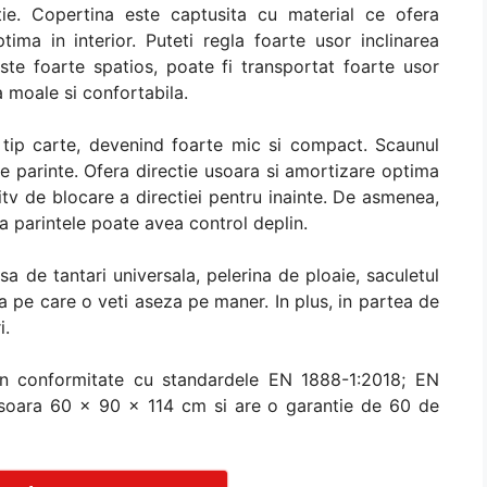
tie. Copertina este captusita cu material ce ofera
ma in interior. Puteti regla foarte usor inclinarea
ste foarte spatios, poate fi transportat foarte usor
a moale si confortabila.
 tip carte, devenind foarte mic si compact. Scaunul
re parinte. Ofera directie usoara si amortizare optima
ziitv de blocare a directiei pentru inainte. De asmenea,
a parintele poate avea control deplin.
sa de tantari universala, pelerina de ploaie, saculetul
ta pe care o veti aseza pe maner. In plus, in partea de
i.
in conformitate cu standardele EN 1888-1:2018; EN
soara 60 x 90 x 114 cm si are o garantie de 60 de