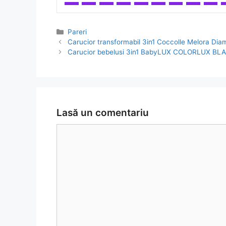
Categorii
Pareri
Navigare
Carucior transformabil 3in1 Coccolle Melora Diam
în
Carucior bebelusi 3in1 BabyLUX COLORLUX BLAC
articol
Lasă un comentariu
Comentariu