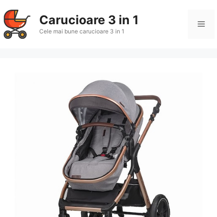
Sari
la
Carucioare 3 in 1
Me
conținut
Cele mai bune carucioare 3 in 1