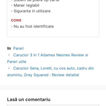
Maner reglabil
Siguranta in utilizare
CONS
Nu au fost identificate
Categorii
Pareri
Navigare
Carucior 3 in 1 Adamex Neonex Review si
în
Pareri utile
articol
Carucior Sena, Lorelli, cu cos auto, cadru din
aluminiu, Grey Squared : Review detaliat
Lasă un comentariu