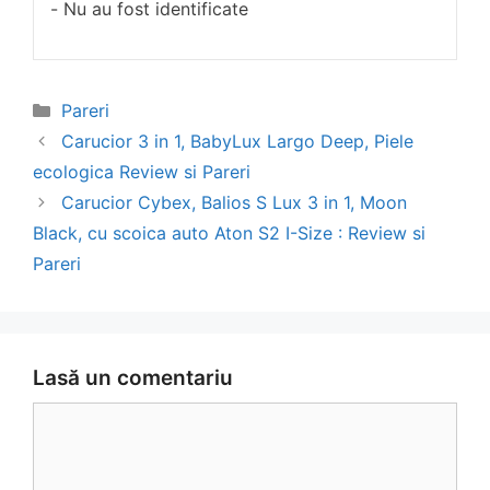
Nu au fost identificate
Categorii
Pareri
Navigare
Carucior 3 in 1, BabyLux Largo Deep, Piele
în
ecologica Review si Pareri
articol
Carucior Cybex, Balios S Lux 3 in 1, Moon
Black, cu scoica auto Aton S2 I-Size : Review si
Pareri
Lasă un comentariu
Comentariu