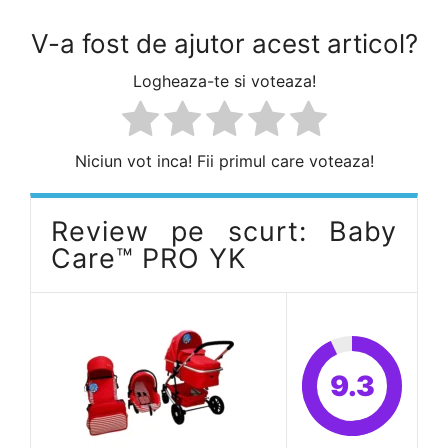
V-a fost de ajutor acest articol?
Logheaza-te si voteaza!
Niciun vot inca! Fii primul care voteaza!
Review pe scurt: Baby
Care™ PRO YK
9.3